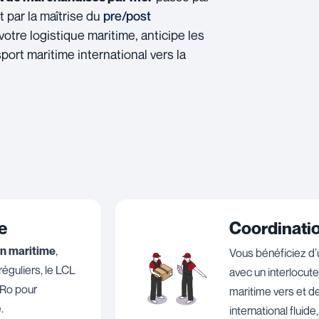
 par la maîtrise du
pre/post
otre logistique maritime, anticipe les
port maritime international vers la
e
Coordinatio
on maritime
,
Vous bénéficiez d
éguliers, le LCL
avec un interlocute
oRo pour
maritime vers et de
.
international fluide