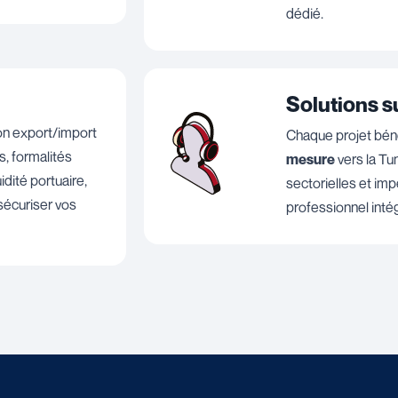
dédié.
Solutions 
on export/import
Chaque projet bén
s, formalités
mesure
vers la Tu
idité portuaire,
sectorielles et imp
sécuriser vos
professionnel intég