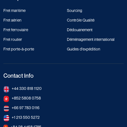
Fret maritime
Sourcing
Fret aérien
Contrôle Qualité
Fret ferroviaire
Dédouanement
Fret routier
Déménagement international
Fret porte-à-porte
Guides d'expédition
Contact Info
+44 330 818 1120
+852 5808 0758
+66 97 783 0116
+1 213 550 5272
+84 28 4458 1785