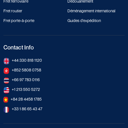
Fret ferroviaire
Dédouanement
Fret routier
Déménagement international
Fret porte-à-porte
Guides d'expédition
Contact Info
+44 330 818 1120
+852 5808 0758
+66 97 783 0116
+1 213 550 5272
+84 28 4458 1785
+33 1 86 65 43 47