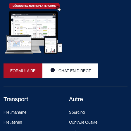
FORMULAIRE
CHAT EN DIRECT
Transport
Autre
Fret maritime
Sourcing
Fret aérien
Contrôle Qualité