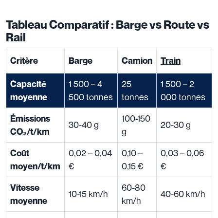
Tableau Comparatif : Barge vs Route vs
Rail
Critère
Barge
Camion
Train
1 500 – 4
25
1 500 – 2
Capacité
500 tonnes
tonnes
000 tonnes
moyenne
100-150
Émissions
30-40 g
20-30 g
g
CO₂/t/km
0,02 – 0,04
0,10 –
0,03 – 0,06
Coût
€
0,15 €
€
moyen/t/km
60-80
Vitesse
10-15 km/h
40-60 km/h
km/h
moyenne