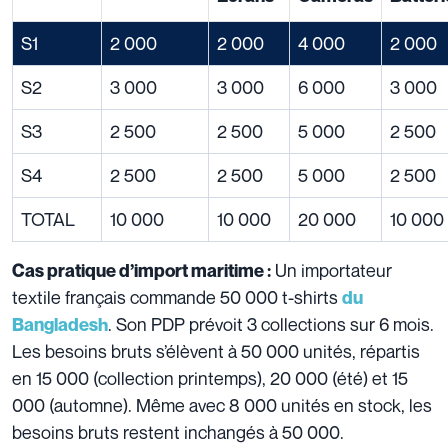
S1
2 000
2 000
4 000
2 000
S2
3 000
3 000
6 000
3 000
S3
2 500
2 500
5 000
2 500
S4
2 500
2 500
5 000
2 500
TOTAL
10 000
10 000
20 000
10 000
Un importateur
Cas pratique d’import maritime :
textile français commande 50 000 t-shirts
du
. Son PDP prévoit 3 collections sur 6 mois.
Bangladesh
Les besoins bruts s’élèvent à 50 000 unités, répartis
en 15 000 (collection printemps), 20 000 (été) et 15
000 (automne). Même avec 8 000 unités en stock, les
besoins bruts restent inchangés à 50 000.