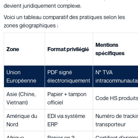
devient juridiquement complexe.
Voici un tableau comparatif des pratiques selon les
zones géographiques :
Mentions
Zone
Format privilégié
spécifiques
Union
PDF signé
N° TVA
Européenne
électroniquement
intracommunauta
Asie (Chine,
Papier + tampon
Code HS produit
Vietnam)
officiel
Amérique du
EDI via système
Numéro de tracki
Nord
ERP
transporteur
Afrique
Papier en 3
Certificat d’origin