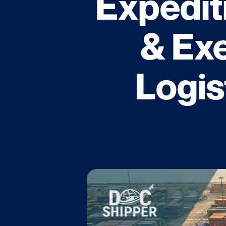
Expéditi
& Ex
Logis