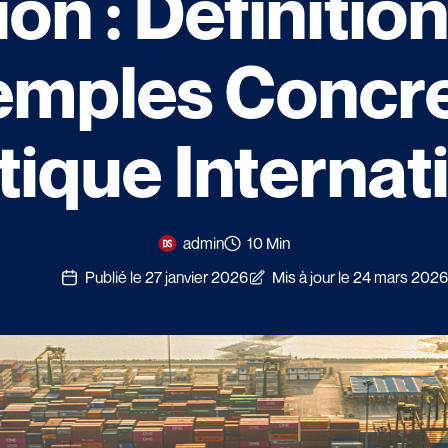
on : Définitio
emples Concre
tique Internat
admin
10 Min
Publié le 27 janvier 2026
Mis à jour le 24 mars 2026