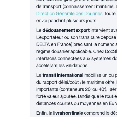
de transport (connaissement maritime, 
Direction Générale des Douanes
, tout
envoi pendant plusieurs jours.
Le
intervient av
dédouanement export
L’exportateur ou son transitaire dépos
DELTA en France) précisant la nomenclatu
régime douanier applicable. Chez DocSh
interfaces connectées aux systèmes dou
accélérant les validations.
Le
mobilise un ou 
transit international
du rapport délai/coût : le maritime offre 
importants (conteneurs 20′ ou 40′), l’aér
forte valeur ajoutée, tandis que le routi
distances courtes ou moyennes en Euro
Enfin, la
comprend le déd
livraison finale