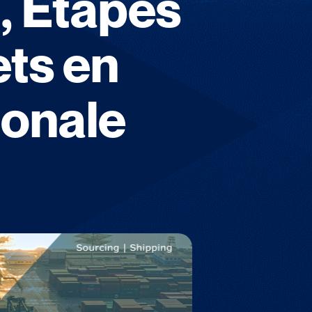
n, Étapes
ts en
ionale