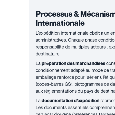
Processus & Mécanisme
Internationale
L’expédition internationale obéit à un 
administratives. Chaque phase condition
responsabilité de multiples acteurs : ex
destinataire.
La
const
préparation des marchandises
conditionnement adapté au mode de trans
emballage renforcé pour l’aérien), l’ét
(codes-barres GS1, pictogrammes de dang
aux réglementations du pays de destina
La
représen
documentation d’expédition
Les documents essentiels comprennent l
certificat d’origine (préférences tarifaires