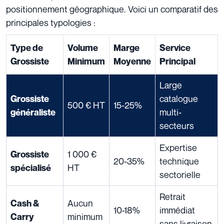
positionnement géographique. Voici un comparatif des
principales typologies :
Type de
Volume
Marge
Service
Grossiste
Minimum
Moyenne
Principal
Large
catalogue
Grossiste
500 € HT
15-25%
multi-
généraliste
secteurs
Expertise
1 000 €
Grossiste
20-35%
technique
HT
spécialisé
sectorielle
Retrait
Aucun
Cash &
10-18%
immédiat
minimum
Carry
sans livraison