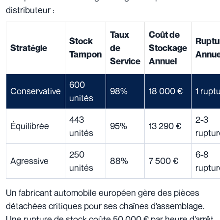
distributeur :
Taux
Coût de
Stock
Ruptu
Stratégie
de
Stockage
Tampon
Annue
Service
Annuel
600
Conservative
98%
18 000 €
1 rupt
unités
443
2-3
Équilibrée
95%
13 290 €
unités
ruptu
250
6-8
Agressive
88%
7 500 €
unités
ruptu
Un fabricant automobile européen gère des pièces
détachées critiques pour ses chaînes d’assemblage.
Une rupture de stock coûte 50 000 € par heure d’arrêt