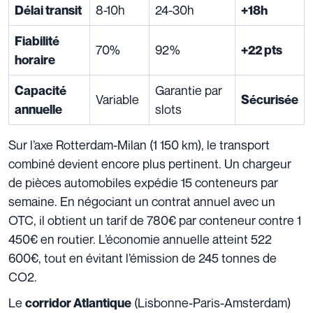
8-10h
24-30h
Délai transit
+18h
Fiabilité
70%
92%
+22 pts
horaire
Garantie par
Capacité
Variable
Sécurisée
slots
annuelle
Sur l’axe Rotterdam-Milan (1 150 km), le transport
combiné devient encore plus pertinent. Un chargeur
de pièces automobiles expédie 15 conteneurs par
semaine. En négociant un contrat annuel avec un
OTC, il obtient un tarif de 780€ par conteneur contre 1
450€ en routier. L’économie annuelle atteint 522
600€, tout en évitant l’émission de 245 tonnes de
CO2.
Le
(Lisbonne-Paris-Amsterdam)
corridor Atlantique