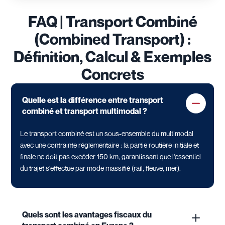
FAQ | Transport Combiné
(Combined Transport) :
Définition, Calcul & Exemples
Concrets
Quelle est la différence entre transport
combiné et transport multimodal ?
Le transport combiné est un sous-ensemble du multimodal
avec une contrainte réglementaire : la partie routière initiale et
finale ne doit pas excéder 150 km, garantissant que l'essentiel
du trajet s'effectue par mode massifié (rail, fleuve, mer).
Quels sont les avantages fiscaux du