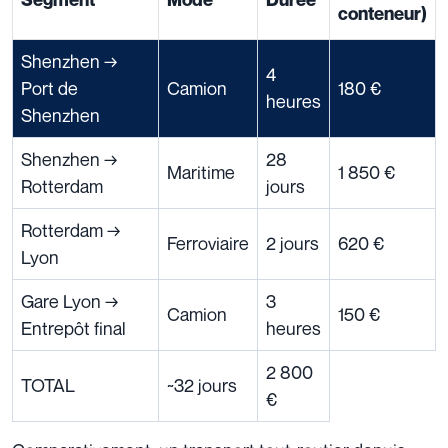
conteneur)
Shenzhen →
4
Port de
Camion
180 €
heures
Shenzhen
Shenzhen →
28
Maritime
1 850 €
Rotterdam
jours
Rotterdam →
Ferroviaire
2 jours
620 €
Lyon
Gare Lyon →
3
Camion
150 €
Entrepôt final
heures
2 800
TOTAL
~32 jours
€