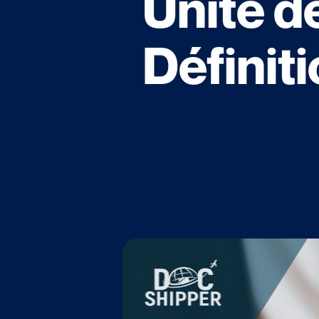
Unité d
Définit