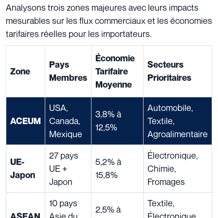
Analysons trois zones majeures avec leurs impacts
mesurables sur les flux commerciaux et les économies
tarifaires réelles pour les importateurs.
Économie
Pays
Secteurs
Zone
Tarifaire
Membres
Prioritaires
Moyenne
USA,
Automobile,
3,8% à
Canada,
Textile,
ACEUM
12,5%
Mexique
Agroalimentaire
27 pays
Électronique,
5,2% à
UE-
UE +
Chimie,
15,8%
Japon
Japon
Fromages
10 pays
Textile,
2,5% à
Asie du
Électronique,
ASEAN