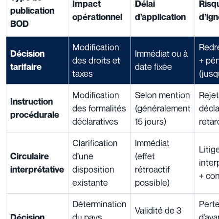
Impact
Délai
Risq
publication
opérationnel
d’application
d’ig
BOD
Modification
Redr
Immédiat ou à
Décision
des droits et
+ pén
date fixée
tarifaire
taxes
(jusq
Modification
Selon mention
Rejet
Instruction
des formalités
(généralement
décla
procédurale
déclaratives
15 jours)
retar
Clarification
Immédiat
Litig
d’une
(effet
Circulaire
inter
disposition
rétroactif
interprétative
+ co
existante
possible)
Détermination
Pert
Validité de 3
du pays
d’av
Décision