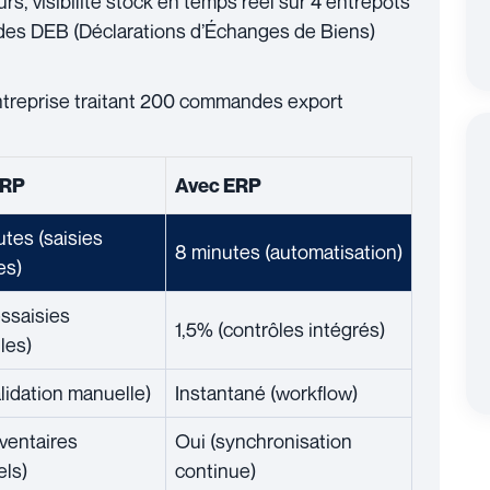
rs, visibilité stock en temps réel sur 4 entrepôts
des DEB (Déclarations d’Échanges de Biens)
treprise traitant 200 commandes export
ERP
Avec ERP
tes (saisies
8 minutes (automatisation)
es)
ssaisies
1,5% (contrôles intégrés)
les)
lidation manuelle)
Instantané (workflow)
ventaires
Oui (synchronisation
ls)
continue)