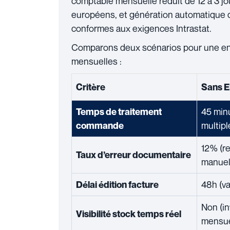
comptable mensuelle réduit de 12 à 3 jou
européens, et génération automatique 
conformes aux exigences Intrastat.
Comparons deux scénarios pour une en
mensuelles :
Critère
Sans 
45 minu
Temps de traitement
multipl
commande
12% (re
Taux d’erreur documentaire
manuel
48h (va
Délai édition facture
Non (in
Visibilité stock temps réel
mensue