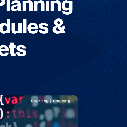
Planning
odules &
ets