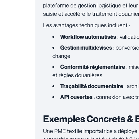
plateforme de gestion logistique et leu
saisie et accélère le traitement douanier
Les avantages techniques incluent :
: validat
Workflow automatisés
: conversi
Gestion multidevises
change
: mis
Conformité réglementaire
et règles douanières
: arch
Traçabilité documentaire
: connexion avec t
API ouvertes
Exemples Concrets & 
Une PME textile importatrice a déployé