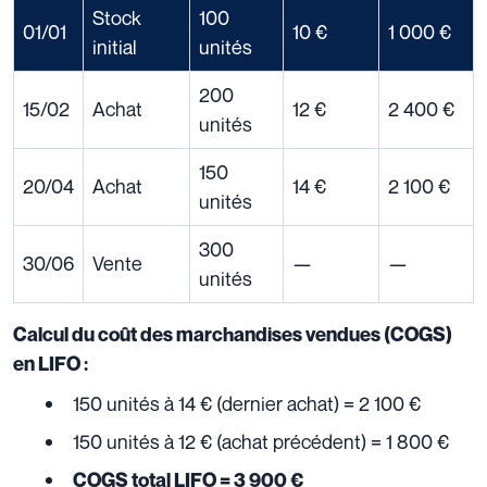
Stock
100
01/01
10 €
1 000 €
initial
unités
200
15/02
Achat
12 €
2 400 €
unités
150
20/04
Achat
14 €
2 100 €
unités
300
30/06
Vente
—
—
unités
Calcul du coût des marchandises vendues (COGS)
en LIFO :
150 unités à 14 € (dernier achat) = 2 100 €
150 unités à 12 € (achat précédent) = 1 800 €
COGS total LIFO = 3 900 €