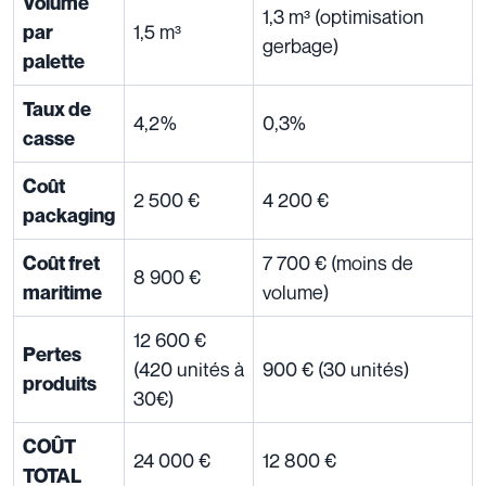
Volume
1,3 m³ (optimisation
1,5 m³
par
gerbage)
palette
Taux de
4,2%
0,3%
casse
Coût
2 500 €
4 200 €
packaging
7 700 € (moins de
Coût fret
8 900 €
volume)
maritime
12 600 €
Pertes
(420 unités à
900 € (30 unités)
produits
30€)
COÛT
24 000 €
12 800 €
TOTAL