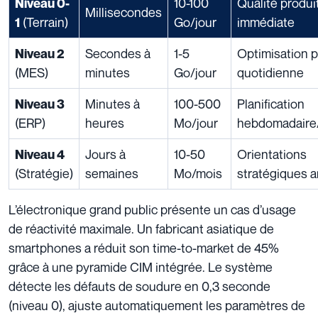
10-100
Qualité produi
Niveau 0-
Millisecondes
(Terrain)
Go/jour
immédiate
1
Secondes à
1-5
Optimisation 
Niveau 2
(MES)
minutes
Go/jour
quotidienne
Minutes à
100-500
Planification
Niveau 3
(ERP)
heures
Mo/jour
hebdomadaire
Jours à
10-50
Orientations
Niveau 4
(Stratégie)
semaines
Mo/mois
stratégiques a
L’électronique grand public présente un cas d’usage
de réactivité maximale. Un fabricant asiatique de
smartphones a réduit son time-to-market de 45%
grâce à une pyramide CIM intégrée. Le système
détecte les défauts de soudure en 0,3 seconde
(niveau 0), ajuste automatiquement les paramètres de