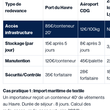
Z
Type de
Aéroport
Port du Havre
l
redevance
CDG
L
85€/conteneur
Accès
12€/100kg
N
20′
infrastructure
15€ après 5
8€ après 3
Stockage (par
3
jours
jours
jour)
120€/conteneur
45€/palette
2
Manutention
28€
1
35€ forfaitaire
Sécurité/Contrôle
forfaitaire
f
Cas pratique 1 : Import maritime de textile
Un importateur reçoit un conteneur 40′ de vêtements
au Havre. Durée de séjour : 8 jours. Calcul des