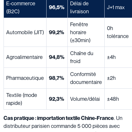
E-commerce
Délai de
J+1 max
96,5%
(B2C)
livraison
Fenêtre
0h
Automobile (JIT)
horaire
99,2%
tolérance
(±30min)
Chaîne du
Agroalimentaire
±4h
94,8%
froid
Conformité
Pharmaceutique
±2h
98,7%
documentaire
Textile (mode
Volume/délai
±48h
92,3%
rapide)
. Un
Cas pratique : importation textile Chine-France
distributeur parisien commande 5 000 pièces avec