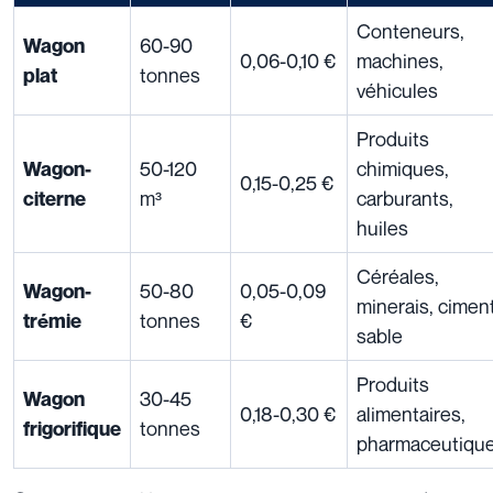
Conteneurs,
60-90
Wagon
0,06-0,10 €
machines,
tonnes
plat
véhicules
Produits
50-120
chimiques,
Wagon-
0,15-0,25 €
m³
carburants,
citerne
huiles
Céréales,
50-80
0,05-0,09
Wagon-
minerais, ciment
tonnes
€
trémie
sable
Produits
30-45
Wagon
0,18-0,30 €
alimentaires,
tonnes
frigorifique
pharmaceutiqu