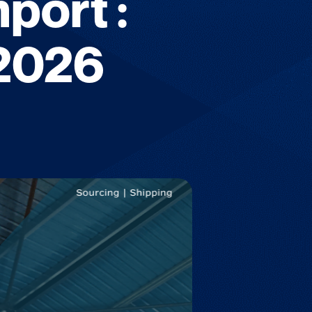
port :
 2026