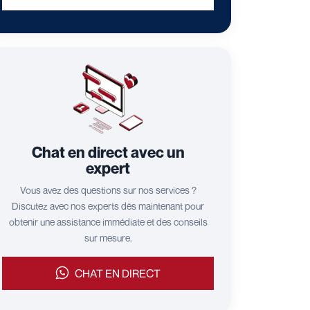
Chat en direct avec un
expert
Vous avez des questions sur nos services ?
Discutez avec nos experts dès maintenant pour
obtenir une assistance immédiate et des conseils
sur mesure.
CHAT EN DIRECT